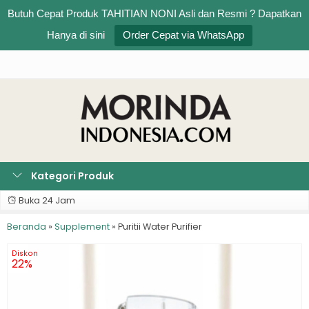
Butuh Cepat Produk TAHITIAN NONI Asli dan Resmi ? Dapatkan
Rp
0
0
Hanya di sini
Order Cepat via WhatsApp
Kategori Produk
Buka 24 Jam
Beranda
»
Supplement
»
Puritii Water Purifier
Diskon
22%