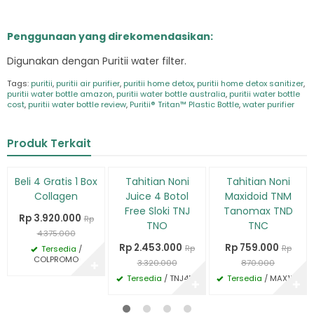
Penggunaan yang direkomendasikan:
Digunakan dengan Puritii water filter.
Tags:
puritii
,
puritii air purifier
,
puritii home detox
,
puritii home detox sanitizer
,
puritii water bottle amazon
,
puritii water bottle australia
,
puritii water bottle
cost
,
puritii water bottle review
,
Puritii® Tritan™ Plastic Bottle
,
water purifier
Produk Terkait
Diskon
Diskon
Diskon
Beli 4 Gratis 1 Box
Tahitian Noni
Tahitian Noni
10%
26%
13%
Collagen
Juice 4 Botol
Maxidoid TNM
Free Sloki TNJ
Tanomax TND
Rp 3.920.000
Rp
TNO
TNC
4.375.000
Rp 2.453.000
Rp 759.000
Rp
Rp
Tersedia
/
COLPROMO
3.320.000
870.000
✚
Tersedia
/ TNJ4PK
Tersedia
/ MAX1PK
✚
✚