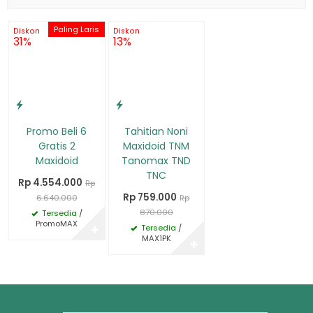
Paling Laris
Diskon
Diskon
31%
13%
Promo Beli 6
Tahitian Noni
Gratis 2
Maxidoid TNM
Maxidoid
Tanomax TND
TNC
Rp 4.554.000
Rp
Rp 759.000
6.640.000
Rp
870.000
Tersedia
/
PromoMAX
Tersedia
/
✚
MAX1PK
✚